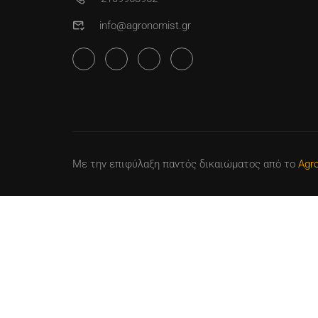
info@agronomist.gr
Με την επιφύλαξη παντός δικαιώματος
από το
Agr