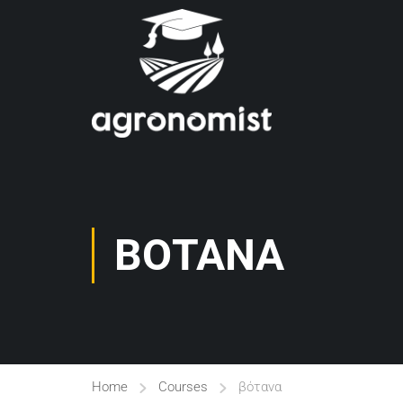
ΒΌΤΑΝΑ
Home
Courses
βότανα