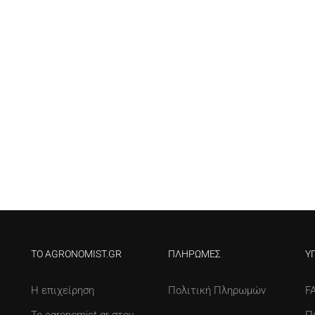
ΤΟ AGRONOMIST.GR
ΠΛΗΡΩΜΈΣ
Υ
Η επιχείρηση
Πολιτική Πληρωμών
F