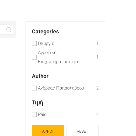
Categories
Γεωργία
1
Αγροτική
1
Επιχειρηματικότητα
Author
Ανδρέας Παπασταύρου
2
Τιμή
Paid
2
APPLY
RESET