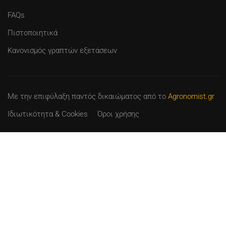
FAQs
Πιστοποιητικά
Κανονισμός γραπτών εξετάσεων
Με την επιφύλαξη παντός δικαιώματος
από το
Agronomist.gr
Ιδιωτικότητα & Cookies
Όροι χρήσης
50.00€
ΠΡΟΣΘΉΚΗ ΣΤΟ ΚΑΛΆΘΙ
ΓΊΝΕ ΕΙΣΗΓΗΤΉΣ
Δίδαξε αυτό που γνωρίζεις στους άλλους