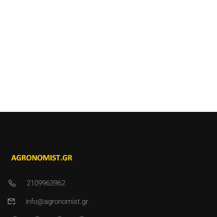
2109963962
info@agronomist.gr