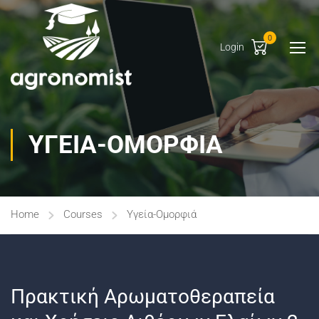
0
Login
ΥΓΕΊΑ-ΟΜΟΡΦΙΆ
Home
Courses
Υγεία-Ομορφιά
Πρακτική Αρωματοθεραπεία