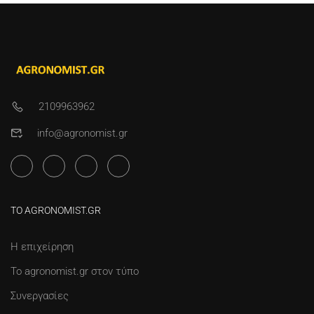
2109963962
info@agronomist.gr
ΤΟ AGRONOMIST.GR
Η επιχείρηση
Το agronomist.gr στον τύπο
Συνεργασίες