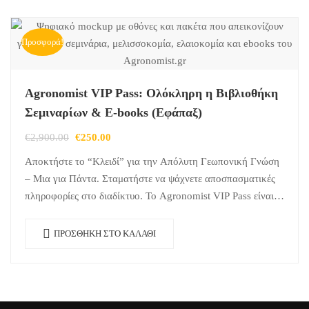
Προσφορά!
Agronomist VIP Pass: Ολόκληρη η Βιβλιοθήκη
Σεμιναρίων & E-books (Εφάπαξ)
Original
Η
€
2,900.00
€
250.00
price
τρέχουσα
Αποκτήστε το “Κλειδί” για την Απόλυτη Γεωπονική Γνώση
was:
τιμή
– Μια για Πάντα. Σταματήστε να ψάχνετε αποσπασματικές
€2,900.00.
είναι:
πληροφορίες στο διαδίκτυο. Το Agronomist VIP Pass είναι η
€250.00.
πιο ολοκληρωμένη επένδυση που…
ΠΡΟΣΘΉΚΗ ΣΤΟ ΚΑΛΆΘΙ