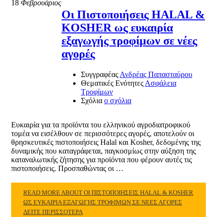
18
Φεβρουάριος
Οι Πιστοποιήσεις HALAL &
KOSHER ως ευκαιρία
εξαγωγής τροφίμων σε νέες
αγορές
Συγγραφέας
Ανδρέας Παπασταύρου
Θεματικές Ενότητες
Ασφάλεια
Τροφίμων
Σχόλια
ο σχόλια
Ευκαιρία για τα προϊόντα του ελληνικού αγροδιατροφικού
τομέα να εισέλθουν σε περισσότερες αγορές, αποτελούν οι
θρησκευτικές πιστοποιήσεις Halal και Kosher, δεδομένης της
δυναμικής που καταγράφεται, παγκοσμίως στην αύξηση της
καταναλωτικής ζήτησης για προϊόντα που φέρουν αυτές τις
πιστοποιήσεις. Προσπαθώντας οι …
READ MORE ABOUT ΟΙ ΠΙΣΤΟΠΟΙΉΣΕΙΣ HALAL & KOSHER
ΩΣ ΕΥΚΑΙΡΊΑ ΕΞΑΓΩΓΉΣ ΤΡΟΦΊΜΩΝ ΣΕ ΝΈΕΣ ΑΓΟΡΈΣ
ΔΕΊΤΕ ΠΕΡΙΣΣΌΤΕΡΑ