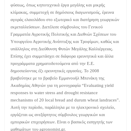
φύσεως, όπως κηποτεχνικά έργα μεγάλης και μικρής
κλίμακας, συμμετοχή σε δημόσιους διαγωνισμούς, έρευνα
αγοράς ελαιολάδου στο εξωτερικό και διατήρηση γεωργικών
εκμεταλλεύσεων. Διετέλεσε σύμβουλος του Γενικού
Γραμματέα Αγροτικής Πολιτικής και Διεθνών Σχέσεων του
Υπουργείου Αγροτικής Ανάπτυξης και Τροφίμων, καθώς και
υπάλληλος στη Διεύθυνση Φυτών Μεγάλης Καλλιέργειας.
Επίσης έχει συμμετάσχει σε διάφορα ερευνητικά και άλλα
προγράμματα χρηματοδοτούμενα από την Ε.Ε.
δημοσιεύοντας έξι ερευνητικές εργασίες. Το 2008
βραβεύτηκε με το βραβείο Εμμανουήλ Μπενάκη της
Ακαδημίας Αθηνών για τη μονογραφία “Evaluating yield
responses to water stress and drought resistance
mechanisms of 20 local bread and durum wheat landraces”.
Αυτή την περίοδο, παράλληλα με το ηλεκτρονικό σχολείο,
εργάζεται ως ανεξάρτητος σύμβουλος γεωργικών και
εμπορικών επιχειρήσεων. Είναι ο βασικός εισηγητής των
μαθημάτων του agronomist.gr.