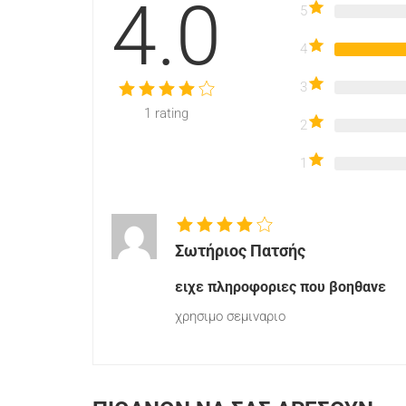
4.0
5
4
3
1
rating
2
1
Σωτήριος Πατσής
ειχε πληροφοριες που βοηθανε
χρησιμο σεμιναριο