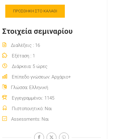
ΠΡΟΣΘΉΚΗ ΣΤΟ ΚΑΛΆΘΙ
Στοιχεία σεμιναρίου
Διαλέξεις
16
Εξέταση
1
Διάρκεια
5 ώρες
Επίπεδο γνώσεων
Αρχάριο+
Γλώσσα
Ελληνική
Εγγεγραμμένοι
1145
Πιστοποιητικό
Ναι
Assessments
Ναι