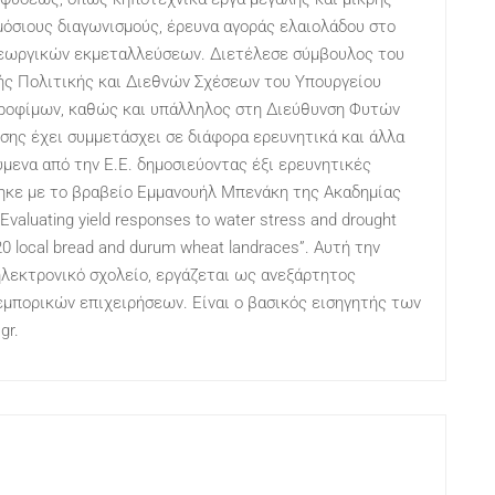
μόσιους διαγωνισμούς, έρευνα αγοράς ελαιολάδου στο
γεωργικών εκμεταλλεύσεων. Διετέλεσε σύμβουλος του
ής Πολιτικής και Διεθνών Σχέσεων του Υπουργείου
Τροφίμων, καθώς και υπάλληλος στη Διεύθυνση Φυτών
σης έχει συμμετάσχει σε διάφορα ερευνητικά και άλλα
ενα από την Ε.Ε. δημοσιεύοντας έξι ερευνητικές
τηκε με το βραβείο Εμμανουήλ Μπενάκη της Ακαδημίας
valuating yield responses to water stress and drought
0 local bread and durum wheat landraces”. Αυτή την
ηλεκτρονικό σχολείο, εργάζεται ως ανεξάρτητος
μπορικών επιχειρήσεων. Είναι ο βασικός εισηγητής των
gr.