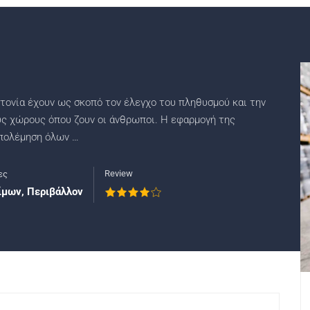
ονία έχουν ως σκοπό τον έλεγχο του πληθυσμού και την
ς χώρους όπου ζουν οι άνθρωποι. Η εφαρμογή της
απολέμηση όλων …
Review
ες
ίμων
,
Περιβάλλον