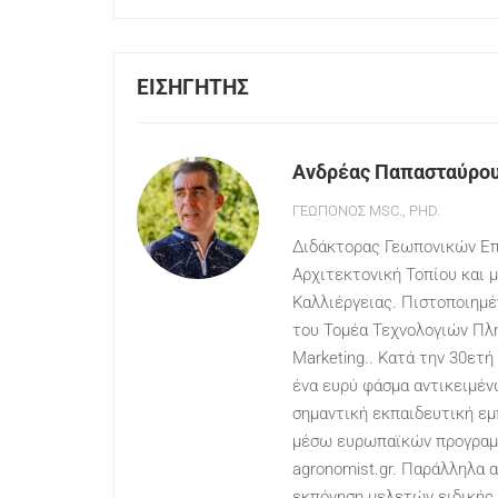
ΕΙΣΗΓΗΤΉΣ
Ανδρέας Παπασταύρο
ΓΕΩΠΌΝΟΣ MSC., PHD.
Διδάκτορας Γεωπονικών Επ
Αρχιτεκτονική Τοπίου και
Καλλιέργειας. Πιστοποιημέν
του Τομέα Τεχνολογιών Πλη
Marketing.. Κατά την 30ετή
ένα ευρύ φάσμα αντικειμέν
σημαντική εκπαιδευτική ε
μέσω ευρωπαϊκών προγραμμ
agronomist.gr. Παράλληλα 
εκπόνηση μελετών ειδικής 