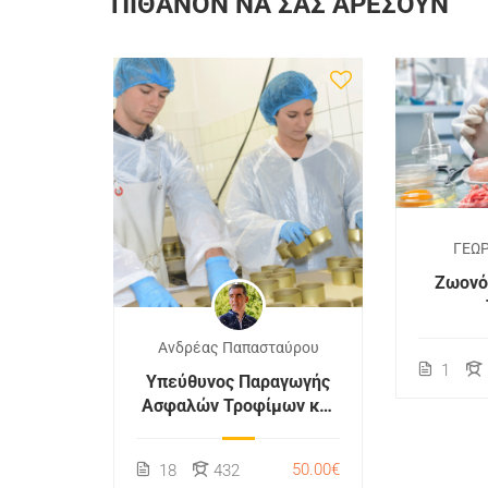
ΠΙΘΑΝΌΝ ΝΑ ΣΑΣ ΑΡΈΣΟΥΝ
αύρου
ΓΕΩ
ρότυπα
Ζωονόσ
Ανδρέας Παπασταύρου
100.00€
1
Υπεύθυνος Παραγωγής
Ασφαλών Τροφίμων και
Ποτών
50.00€
18
432