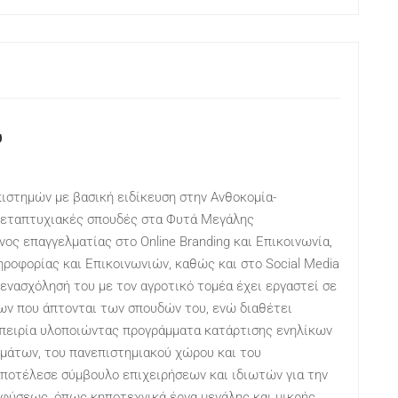
υ
ιστημών με βασική ειδίκευση στην Ανθοκομία-
 μεταπτυχιακές σπουδές στα Φυτά Μεγάλης
ος επαγγελματίας στο Online Branding και Επικοινωνία,
ροφορίας και Επικοινωνιών, καθώς και στο Social Media
 ενασχόλησή του με τον αγροτικό τομέα έχει εργαστεί σε
ων που άπτονται των σπουδών του, ενώ διαθέτει
μπειρία υλοποιώντας προγράμματα κατάρτισης ενηλίκων
άτων, του πανεπιστημιακού χώρου και του
αποτέλεσε σύμβουλο επιχειρήσεων και ιδιωτών για την
φύσεως, όπως κηποτεχνικά έργα μεγάλης και μικρής