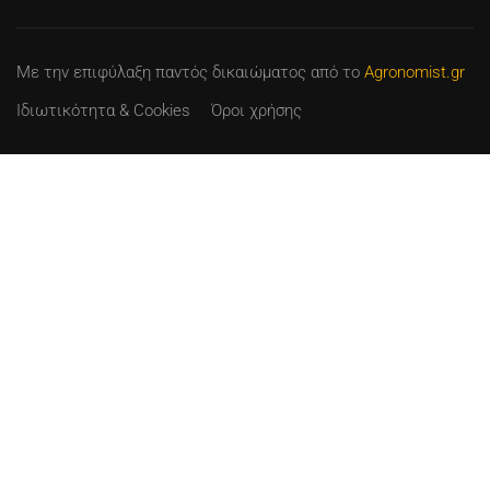
Με την επιφύλαξη παντός δικαιώματος
από το
Agronomist.gr
Ιδιωτικότητα & Cookies
Όροι χρήσης
ΓΊΝΕ ΕΙΣΗΓΗΤΉΣ
Δίδαξε αυτό που γνωρίζεις στους άλλους
ΔΕΣ ΠΕΡΙΣΣΌΤΕΡΑ