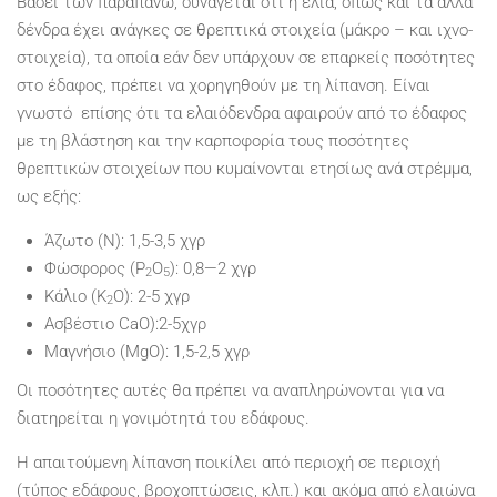
Βάσει των παραπάνω, συνάγεται ότι η ελιά, όπως και τα άλλα
δένδρα έχει ανάγκες σε θρεπτικά στοιχεία (μάκρο – και ιχνο-
στοιχεία), τα οποία εάν δεν υπάρχουν σε επαρκείς ποσότητες
στο έδαφος, πρέπει να χορηγηθούν με τη λίπανση. Είναι
γνωστό επίσης ότι τα ελαιόδενδρα αφαιρούν από το έδαφος
με τη βλάστηση και την καρποφορία τους ποσότητες
θρεπτικών στοιχείων που κυμαίνονται ετησίως ανά στρέμμα,
ως εξής:
Άζωτο (Ν): 1,5-3,5 χγρ
Φώσφορος (P
O
): 0,8—2 χγρ
2
5
Κάλιο (K
O): 2-5 χγρ
2
Ασβέστιο CaO):2-5χγρ
Μαγνήσιο (MgO): 1,5-2,5 χγρ
Οι ποσότητες αυτές θα πρέπει να αναπληρώνονται για να
διατηρείται η γονιμότητά του εδάφους.
Η απαιτούμενη λίπανση ποικίλει από περιοχή σε περιοχή
(τύπος εδάφους, βροχοπτώσεις, κλπ.) και ακόμα από ελαιώνα