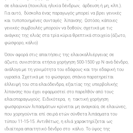
σε ελαιώνα (ποικιλία, ηλικία δένδρων, άρδευση ή μη, κλπ.).
Για αυτό, δύσκολα ένας παραγωγός μπορεί να βρει γενικές
και τυποποιημένες συνταγές λίπανσης. Ωστόσο, κάποιες
γενικές συμβουλές μπορούν να δοθούν, σχετικά με τις
ανάγκες της ελιάς στα τρία κύρια θρεπτικά στοιχεία (άζωτο,
φώσφορο, κάλιο)
Όσον αφορά στις απαιτήσεις της ελαιοκαλλιέργειας σε
άζωτο, συνιστάται ετήσια χορήγηση 500-1500 γρ Ν ανά δένδρο,
ανάλογα με τη γονιμότητα του εδάφους και την εδαφική του
υγρασία. Σχετικά με το φώσφορο, σπάνια παρατηρείται
έλλειψή του στα ελαιόδενδρα, εξαιτίας της υπερβολικής
λίπανσης που έχει εφαρμοστεί στο παρελθόν από τους
ελαιοπαραγωγούς. Ειδικότερα, η τακτική χορήγηση
φωσφορικών λιπασμάτων κρίνεται μη αναγκαία, σε ελαιώνες,
που χορηγούνται επί σειρά ετών σύνθετα λιπάσματα του
τύπου 11-15-15. Αντιθέτως, η ελιά χαρακτηρίζεται ως
ιδιαίτερα απαιτητικό δένδρο στο κάλιο. Το ύψος της