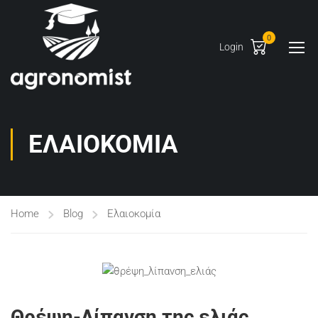
0
Login
ΕΛΑΙΟΚΟΜΊΑ
Home
Blog
Ελαιοκομία
Θρέψη-Λίπανση της ελιάς