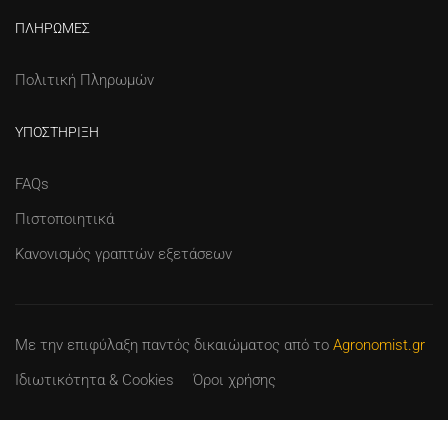
ΠΛΗΡΩΜΈΣ
Πολιτική Πληρωμών
ΥΠΟΣΤΉΡΙΞΗ
FAQs
Πιστοποιητικά
Κανονισμός γραπτών εξετάσεων
Με την επιφύλαξη παντός δικαιώματος
από το
Agronomist.gr
Ιδιωτικότητα & Cookies
Όροι χρήσης