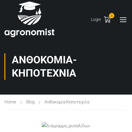
0
Login
ΑΝΘΟΚΟΜΊΑ-
ΚΗΠΟΤΕΧΝΊΑ
Home
Blog
Ανθοκομία-Κηποτεχνία