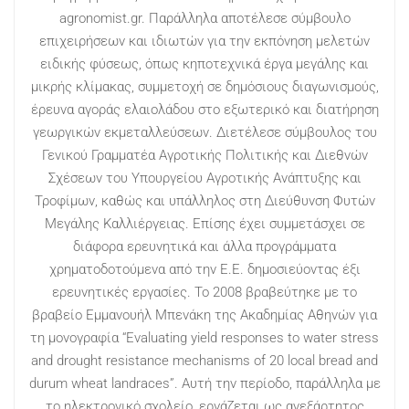
agronomist.gr. Παράλληλα αποτέλεσε σύμβουλο
επιχειρήσεων και ιδιωτών για την εκπόνηση μελετών
ειδικής φύσεως, όπως κηποτεχνικά έργα μεγάλης και
μικρής κλίμακας, συμμετοχή σε δημόσιους διαγωνισμούς,
έρευνα αγοράς ελαιολάδου στο εξωτερικό και διατήρηση
γεωργικών εκμεταλλεύσεων. Διετέλεσε σύμβουλος του
Γενικού Γραμματέα Αγροτικής Πολιτικής και Διεθνών
Σχέσεων του Υπουργείου Αγροτικής Ανάπτυξης και
Τροφίμων, καθώς και υπάλληλος στη Διεύθυνση Φυτών
Μεγάλης Καλλιέργειας. Επίσης έχει συμμετάσχει σε
διάφορα ερευνητικά και άλλα προγράμματα
χρηματοδοτούμενα από την Ε.Ε. δημοσιεύοντας έξι
ερευνητικές εργασίες. Το 2008 βραβεύτηκε με το
βραβείο Εμμανουήλ Μπενάκη της Ακαδημίας Αθηνών για
τη μονογραφία “Evaluating yield responses to water stress
and drought resistance mechanisms of 20 local bread and
durum wheat landraces”. Αυτή την περίοδο, παράλληλα με
το ηλεκτρονικό σχολείο, εργάζεται ως ανεξάρτητος